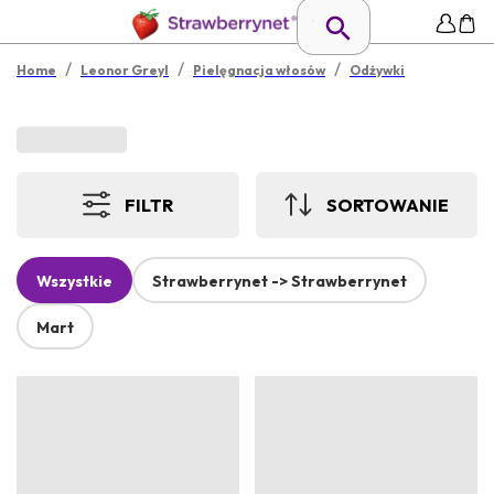
/
/
/
Home
Leonor Greyl
Pielęgnacja włosów
Odżywki
FILTR
SORTOWANIE
Wszystkie
Strawberrynet -> Strawberrynet
Mart