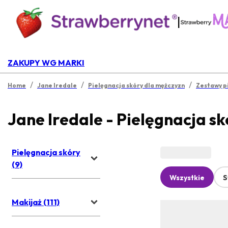
|
ZAKUPY WG MARKI
/
/
/
Home
Jane Iredale
Pielęgnacja skóry dla mężczyzn
Zestawy p
Jane Iredale - Pielęgnacja s
Pielęgnacja skóry
(9)
Wszystkie
S
Makijaż (111)