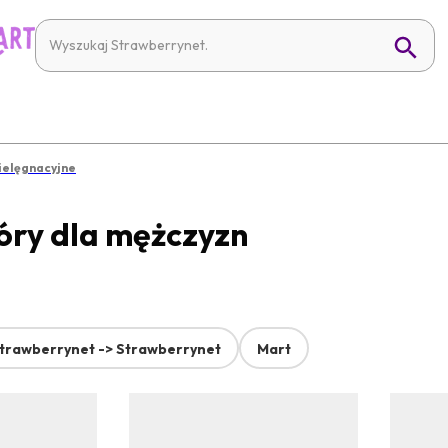
ielęgnacyjne
kóry dla mężczyzn
trawberrynet -> Strawberrynet
Mart