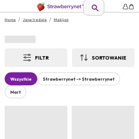
/
/
Home
Jane Iredale
Makijaż
FILTR
SORTOWANIE
Wszystkie
Strawberrynet -> Strawberrynet
Mart