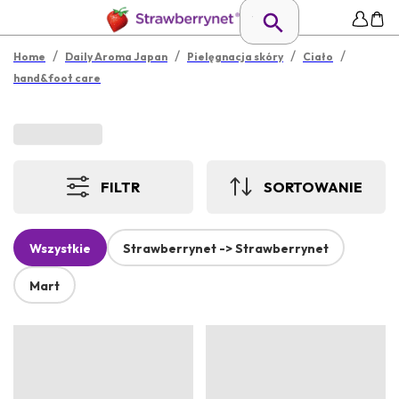
/
/
/
/
Home
Daily Aroma Japan
Pielęgnacja skóry
Ciało
hand&foot care
FILTR
SORTOWANIE
Wszystkie
Strawberrynet -> Strawberrynet
Mart