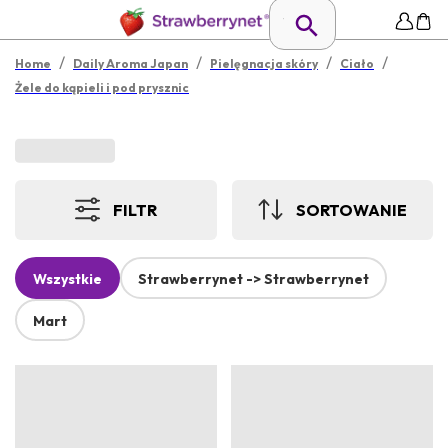
/
/
/
/
Home
Daily Aroma Japan
Pielęgnacja skóry
Ciało
Żele do kąpieli i pod prysznic
FILTR
SORTOWANIE
Wszystkie
Strawberrynet -> Strawberrynet
Mart