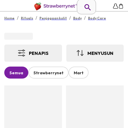
/
/
/
/
Home
Rituals
Penjagaan kulit
Body
Body Care
PENAPIS
MENYUSUN
Semua
Strawberrynet
Mart