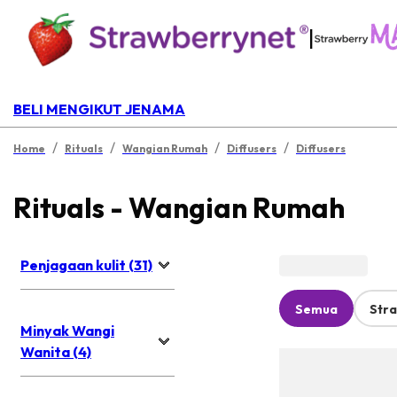
|
BELI MENGIKUT JENAMA
/
/
/
/
Home
Rituals
Wangian Rumah
Diffusers
Diffusers
Rituals - Wangian Rumah
Penjagaan kulit (31)
Semua
Str
Minyak Wangi
Wanita (4)