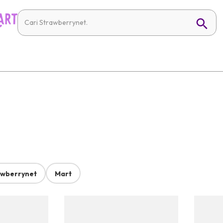
awberrynet
Mart