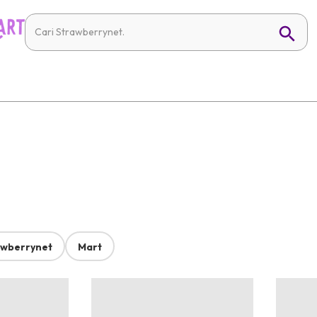
awberrynet
Mart