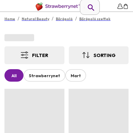
/
/
/
Home
Natural Beauty
Bőrápoló
Bőrápoló szettek
FILTER
SORTING
All
Strawberrynet
Mart