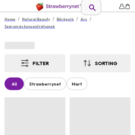
/
/
/
/
Home
Natural Beauty
Bőrápoló
Arc
Szérum és koncentrátumok
FILTER
SORTING
All
Strawberrynet
Mart