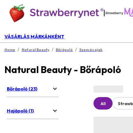
|
VÁSÁRLÁS MÁRKÁNKÉNT
/
/
/
Home
Natural Beauty
Bőrápoló
Szem és ajak
Natural Beauty - Bőrápoló
Bőrápoló (23)
All
Strawb
Hajápoló (1)