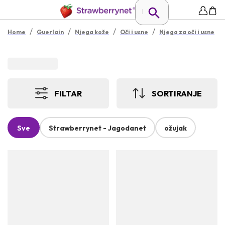
/
/
/
/
Home
Guerlain
Njega kože
Oči i usne
Njega za oči i usne
FILTAR
SORTIRANJE
Sve
Strawberrynet - Jagodanet
ožujak