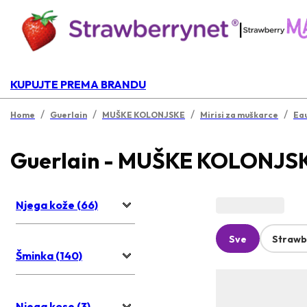
|
KUPUJTE PREMA BRANDU
/
/
/
/
Home
Guerlain
MUŠKE KOLONJSKE
Mirisi za muškarce
Eau
Guerlain - MUŠKE KOLONJS
Njega kože (66)
Sve
Strawb
Šminka (140)
Njega kose (3)