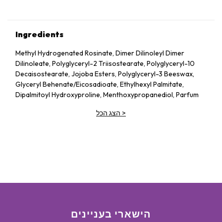
Ingredients
Methyl Hydrogenated Rosinate, Dimer Dilinoleyl Dimer
Dilinoleate, Polyglyceryl-2 Triisostearate, Polyglyceryl-10
Decaisostearate, Jojoba Esters, Polyglyceryl-3 Beeswax,
Glyceryl Behenate/​Eicosadioate, Ethylhexyl Palmitate,
Dipalmitoyl Hydroxyproline, Menthoxypropanediol, Parfum
(Fragrance), Prunus Avium (Sweet Cherry) Seed Oil, Mica,
>
הצג הכל
Ethyl Vanillin, Tocopherol, Trihydroxystearin,
Trimethylolpropane Triisostearate, Silica, Capsicum
Frutescens Fruit Extract, Sodium Hyaluronate, Tin Oxide,
Propyl Gallate, Glucomannan
May Contain: Ci 77891 (Titanium Dioxide), Ci 77491 (Iron
Oxides), Ci 45410 (Red 28 Lake), Ci 19140 (Yellow 5 Lake)
הישארי בעניינים