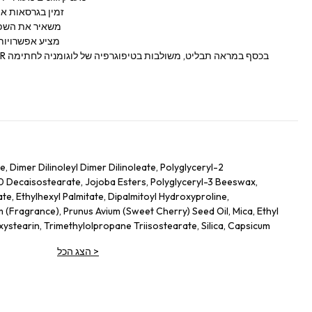
זמין בגרסאות אי
משאיר את השפתי
מציע אפשרויות 
 Dimer Dilinoleyl Dimer Dilinoleate, Polyglyceryl-2
10 Decaisostearate, Jojoba Esters, Polyglyceryl-3 Beeswax,
te, Ethylhexyl Palmitate, Dipalmitoyl Hydroxyproline,
(Fragrance), Prunus Avium (Sweet Cherry) Seed Oil, Mica, Ethyl
xystearin, Trimethylolpropane Triisostearate, Silica, Capsicum
ium Hyaluronate, Tin Oxide, Propyl Gallate, Glucomannan
>
הצג הכל
m Dioxide), Ci 77491 (Iron Oxides), Ci 45410 (Red 28 Lake), Ci