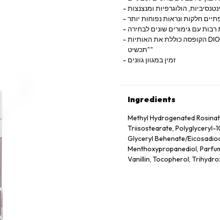
נטנסיביות, הולוגרפיות ומנצנצות
ים חלקות ונראות נפוחות יותר
רבות עם גימורים שונים לבחירה
הקופסה כוללת את האותיות DIOR בכסף במראה תבליט, משולבות בטיפוגרפיה של לוגומניה לחתימה
"תכשיט"
זמין במגוון גוונים
Ingredients
Methyl Hydrogenated Rosinate,
Triisostearate, Polyglyceryl-
Glyceryl Behenate/​Eicosadioa
Menthoxypropanediol, Parfum 
Vanillin, Tocopherol, Trihydro
Frutescens Fruit Extract, Sod
May Contain: Ci 77891 (Titaniu
19140 (Yellow 5 Lake)