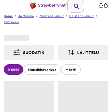
/
/
/
/
Home
Jo Malone
Naisten tuoksut
Naisten Tuoksut
Partavesi
SUODATIN
LAJITTELU
Kaikki
Mansikkaverkko
Martti