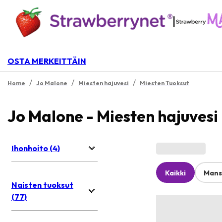
|
OSTA MERKEITTÄIN
/
/
/
Home
Jo Malone
Miesten hajuvesi
Miesten Tuoksut
Jo Malone - Miesten hajuvesi
Ihonhoito (4)
Kaikki
Mans
Naisten tuoksut
(77)