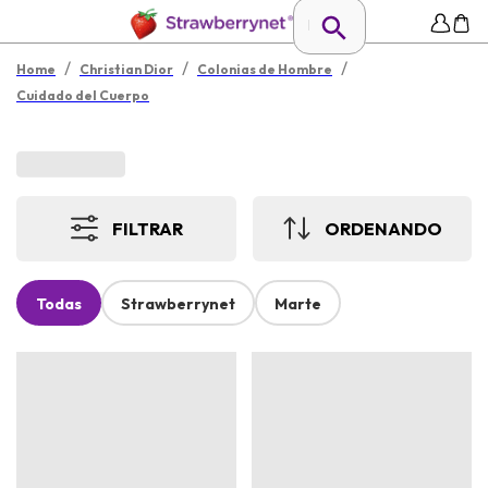
/
/
/
Home
Christian Dior
Colonias de Hombre
Cuidado del Cuerpo
FILTRAR
ORDENANDO
Todas
Strawberrynet
Marte