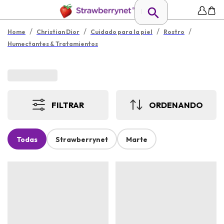
/
/
/
/
Home
Christian Dior
Cuidado para la piel
Rostro
Humectantes & Tratamientos
FILTRAR
ORDENANDO
Todas
Strawberrynet
Marte