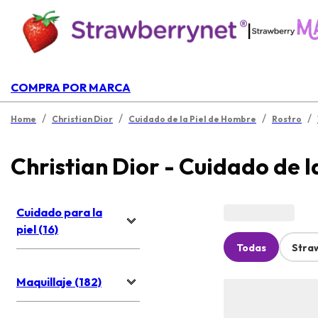
|
COMPRA POR MARCA
/
/
/
/
Home
Christian Dior
Cuidado de la Piel de Hombre
Rostro
Christian Dior - Cuidado de 
Cuidado para la
piel (16)
Todas
Stra
Maquillaje (182)