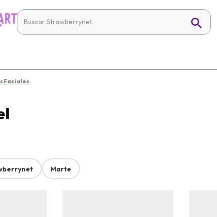
s Faciales
el
wberrynet
Marte