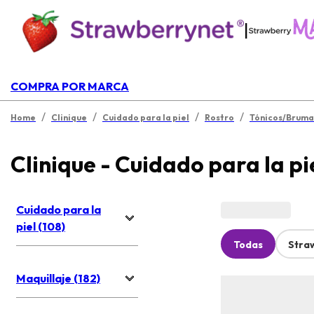
|
COMPRA POR MARCA
/
/
/
/
Home
Clinique
Cuidado para la piel
Rostro
Tónicos/Bruma
Clinique - Cuidado para la pi
Cuidado para la
piel (108)
Todas
Stra
Maquillaje (182)