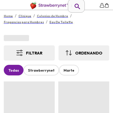
/
/
/
Home
Clinique
Colonias de Hombre
/
Fragancias para Hombres
Eau De Toilette
FILTRAR
ORDENANDO
Todas
Strawberrynet
Marte