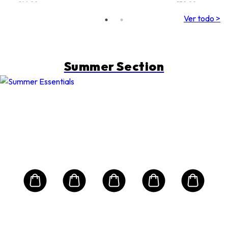
€46,00
€70,00
Ver todo >
Summer Section
H
CL
Loc
n
Tón