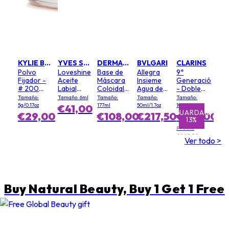
KYLIE BY KYLIE JENNER
YVES SAINT LAURENT
DERMALOGICA
BVLGARI
CLARINS
Polvo
Loveshine
Base de
Allegra
9ª
Fijador -
Aceite
Máscara
Insieme
Generación
# 200
Labial
Coloidal
Agua de
- Doble
Soft Pink
Voluminizador
(Tamaño
Perfume
Suero
Tamaño:
Tamaño: 6ml
Tamaño:
Tamaño:
Tamaño:
- # 3
Salón)
Textura
5g/0.17oz
177ml
50ml/1.7oz
100ml
€41,00
Mellow
Ligera
GUARDAR
GUARDAR
€29,00
€108,00
€217,50
€195,00
13%
1%
Mallow
Precio
€223,50
Ver todo >
Buy Natural Beauty, Buy 1 Get 1 Free