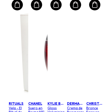
RITUALS
CHANEL
KYLIE BY KYLIE JENNER
DERMALOGICA
CHRISTIAN DIOR
Vela - El
Suero en
Gloss
Crema de
Bronce
Ritual de
Bruma N°1
Voluminizador
Recuperación
Forever