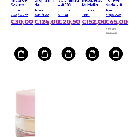
Sakura
de
- # 110
Multivitamínica
Nude - #
Camellia
Moody
Power
03 Soft
Tamaño:
Tamaño:
Tamaño:
Tamaño:
Tamaño:
Roja
Queen
(Tamaño
Matte
290g/10.2oz
50ml/1.7oz
3.22ml
118ml
7.8g/0.27oz
Salón)
€30,00
€124,00
€20,50
€152,00
€65,00
Precio
€65,50