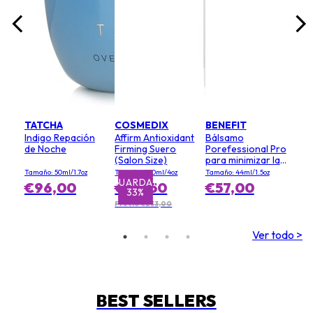
TATCHA
COSMEDIX
BENEFIT
Indigo Repación
Affirm Antioxidant
Bálsamo
de Noche
Firming Suero
Porefessional Pro
(Salon Size)
para minimizar la
apariencia de los
Tamaño: 50ml/1.7oz
Tamaño: 120ml/4oz
Tamaño: 44ml/1.5oz
poros (tamaño
GUARDAR
€96,00
€155,50
€57,00
33%
económico)
Precio €233,00
Ver todo >
BEST SELLERS