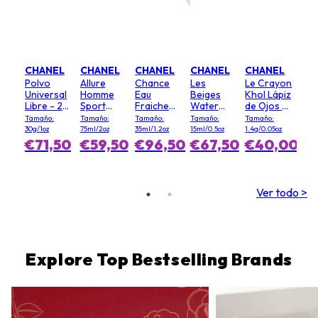
CHANEL
CHANEL
CHANEL
CHANEL
CHANEL
Polvo
Allure
Chance
Les
Le Crayon
Universal
Homme
Eau
Beiges
Khol Lápiz
Libre - 20
Sport
Fraiche
Water
de Ojos -
(Clair)
Desodorante
Bruma
Fresh
# 64
Tamaño:
Tamaño:
Tamaño:
Tamaño:
Tamaño:
en Barra
Cabello
Rubor - #
Graphite
30g/1oz
75ml/2oz
35ml/1.2oz
15ml/0.5oz
1.4g/0.05oz
Light Pink
€71,50
€59,50
€96,50
€67,50
€40,00
Ver todo >
Explore Top Bestselling Brands