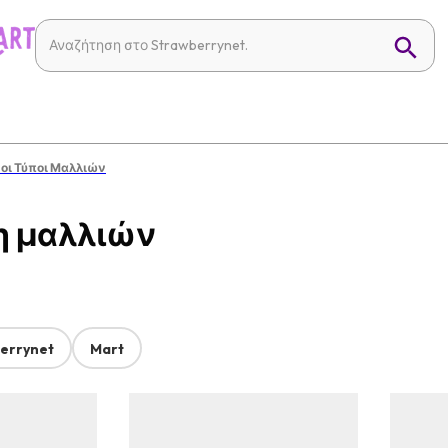
 οι Τύποι Μαλλιών
ση μαλλιών
errynet
Mart