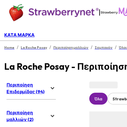
|
ΚΑΤΆ ΜΆΡΚΑ
/
/
/
/
Home
La Roche Posay
Περιποίηση μαλλιών
Σαμπουάν
Όλοι
La Roche Posay - Περιποίη
Περιποίηση
Επιδερμίδας (94)
Όλα
Strawb
Περιποίηση
μαλλιών (2)