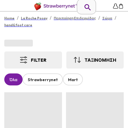
/
/
/
/
Home
La Roche Posay
Περιποίηση Επιδερμίδας
Σώμα
hand&foot care
FILTER
ΤΑΞΙΝΟΜΗΣΗ
Όλα
Strawberrynet
Mart