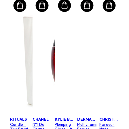
RITUALS
CHANEL
KYLIE BY KYLIE JENNER
DERMALOGICA
CHRISTIAN DIOR
Candle -
N°1 De
Plumping
Multivitamin
Forever
The Ritual
Chanel
Gloss - #
Power
Nude