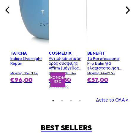
TATCHA
COSMEDIX
BENEFIT
Indigo Overnight
Αντιοξειδωτικός
Το Porefessional
Repair
ορός σύσφιξης
Pro Balm για
Affirm (μέγεθος
ελαχιστοποίηση
κομμωτηρίου)
της εμφάνισης
Μέγεθος: 50ml/1.7oz
Μέγεθος: 120ml/4oz
Μέγεθος: 44ml/1.5oz
των πόρων (Value
ΕΞΟΙΚΟΝΌΜΗΣΗ
€96,00
€155,50
€57,00
33%
Size)
ΣΤΛ €233,00
Δείτε τα ΟΛΑ >
BEST SELLERS