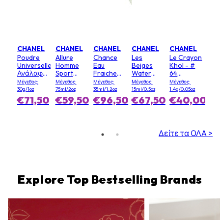
CHANEL
CHANEL
CHANEL
CHANEL
CHANEL
Poudre
Allure
Chance
Les
Le Crayon
Universelle
Homme
Eau
Beiges
Khol - #
Ανάλαφρη
Sport
Fraiche
Water
64
Πούδρα -
Αποσμητικό
Ψεκασμός
Fresh
Γραφίτης
Μέγεθος:
Μέγεθος:
Μέγεθος:
Μέγεθος:
Μέγεθος:
20 (Clair)
Στικ
σε
Blush - #
30g/1oz
75ml/2oz
35ml/1.2oz
15ml/0.5oz
1.4g/0.05oz
Σταγονίδια
Ανοιχτό
€71,50
€59,50
€96,50
€67,50
€40,00
για τα
ροζ
Μαλλιά
Δείτε τα ΟΛΑ >
Explore Top Bestselling Brands