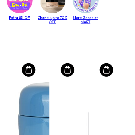
Extra 8% Off
Chanel up to 70%
More Goods at
OFF
MART
MO
Μάσ
Ενυ
se
Μέτ
Πυκ
Μέγεθ
Μαλ
€4