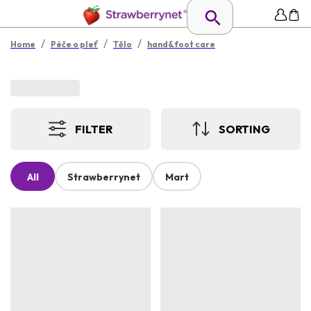
/
/
/
Home
Péče o pleť
Tělo
hand&foot care
FILTER
SORTING
All
Strawberrynet
Mart