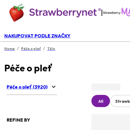
|
NAKUPOVAT PODLE ZNAČKY
/
/
Home
Péče o pleť
Tělo
Péče o pleť
Péče o pleť (3920)
All
Strawb
REFINE BY