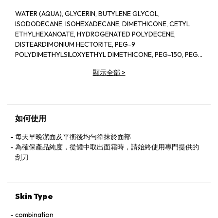
WATER (AQUA), GLYCERIN, BUTYLENE GLYCOL,
ISODODECANE, ISOHEXADECANE, DIMETHICONE, CETYL
ETHYLHEXANOATE, HYDROGENATED POLYDECENE,
DISTEARDIMONIUM HECTORITE, PEG-9
POLYDIMETHYLSILOXYETHYL DIMETHICONE, PEG-150, PEG-
8 DIISOSTEARATE, PHENOXYETHANOL, METHYLPARABEN,
顯示全部
>
ETHYLPARABEN, PHYTOSTERYL MACADAMIATE, SODIUM
CITRATE, FRAGRANCE (PARFUM), TRISODIUM EDTA,
TOCOPHERYL ACETATE, STEARYL GLYCYRRHETINATE,
HYDROXYPROLINE, CITRIC ACID, SODIUM METAPHOSPHATE,
BENZYL BENZOATE, ALPHA-ISOMETHYL IONONE,
如何使用
BUTYLPHENYL METHYLPROPIONAL, HEXYL CINNAMAL,
LINALOOL, LIMONENE, SODIUM ACETYLATED HYALURONATE,
每天早晚潔面及平衡後均勻塗抹於面部
CITRONELLOL, GERANIOL, SACCHAROMYCES FERMENT
為確保產品純度，從罐中取出面霜時，請始終使用專門提供的
LYSATE FILTRATE, RUBUS IDAEUS (RASPBERRY) FRUIT
刮刀
EXTRACT, IRON OXIDES (CI 77492), SYZYGIUM JAMBOS LEAF
EXTRACT, IRON OXIDES (CI 77491), TOCOPHEROL
Skin Type
combination