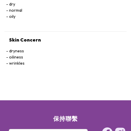
dry
normal
oily
Skin Concern
dryness
oiliness
wrinkles
保持聯繫