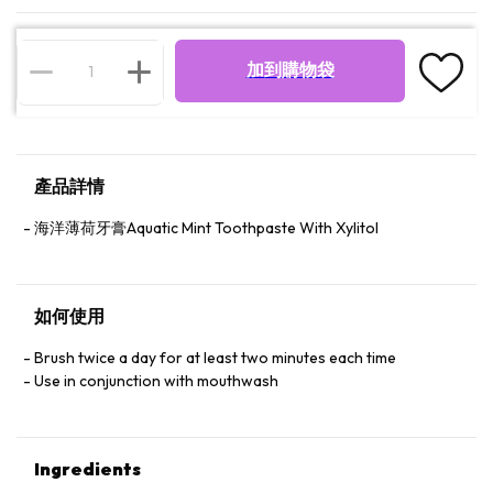
加到購物袋
產品詳情
海洋薄荷牙膏Aquatic Mint Toothpaste With Xylitol
如何使用
Brush twice a day for at least two minutes each time
Use in conjunction with mouthwash
Ingredients