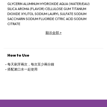
GLYCERIN ALUMINUM HYDROXIDE AQUA (WATER/EAU)
SILICA AROMA (FLAVOR) CELLULOSE GUM TITANIUM
DIOXIDE XYLITOL SODIUM LAURYL SULFATE SODIUM
SACCHARIN SODIUM FLUORIDE CITRIC ACID SODIUM
CITRATE
HYDROXYCITRONELLAL FARNESOL
顯示全部
>
How to Use
每天刷牙兩次，每次至少兩分鐘
搭配漱口水一起使用