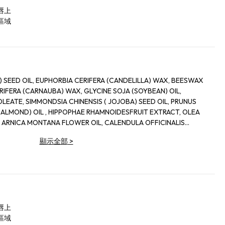
唇上
區域
 SEED OIL, EUPHORBIA CERIFERA (CANDELILLA) WAX, BEESWAX
RIFERA (CARNAUBA) WAX, GLYCINE SOJA (SOYBEAN) OIL,
LEATE, SIMMONDSIA CHINENSIS ( JOJOBA) SEED OIL, PRUNUS
ALMOND) OIL , HIPPOPHAE RHAMNOIDESFRUIT EXTRACT, OLEA
IS
IUM GLYCYRRHIZATE, TOCOPHEROL, HELIANTHUS ANNUUS
顯示全部
>
ORBYL PALMITATE, ALCOHOL , FLAVOR (AROMA), LIMONENE.
唇上
區域