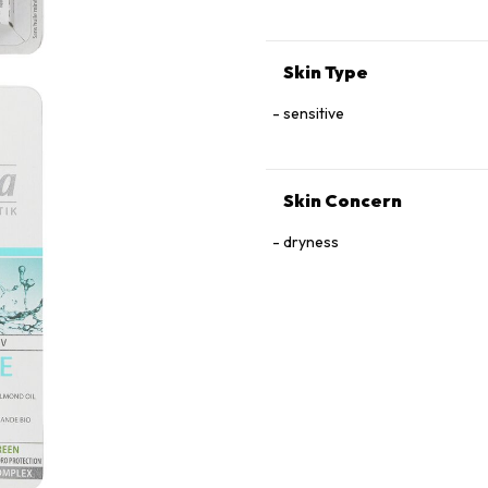
Skin Type
sensitive
Skin Concern
dryness