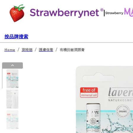
|
按品牌搜索
/
/
/
Home
萊唯德
護膚保養
有機抗敏潤唇膏