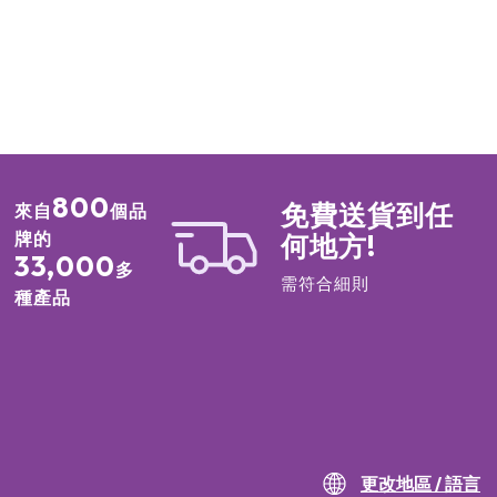
800
免費送貨到任
來自
個品
牌的
何地方!
33,000
多
需符合細則
種產品
更改地區 / 語言