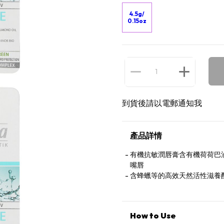
4.5g/
0.15oz
到貨後請以電郵通知我
產品詳情
有機抗敏潤唇膏含有機荷荷巴
嘴唇
含蜂蠟等的高效天然活性滋養
How to Use