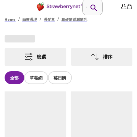
/
/
/
Home
頭髮護理
護髮素
粗硬髮質潤髮乳
篩選
排序
全部
草莓網
莓日購