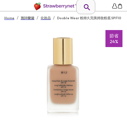
/
/
/
Home
雅詩蘭黛
化妝品
Double Wear 粉持久完美持妝粉底 SPF10
節省
24%