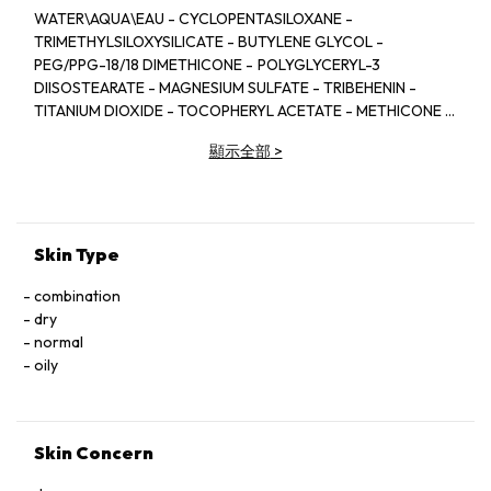
WATER\AQUA\EAU - CYCLOPENTASILOXANE -
TRIMETHYLSILOXYSILICATE - BUTYLENE GLYCOL -
PEG/PPG-18/18 DIMETHICONE - POLYGLYCERYL-3
DIISOSTEARATE - MAGNESIUM SULFATE - TRIBEHENIN -
TITANIUM DIOXIDE - TOCOPHERYL ACETATE - METHICONE -
POLYMETHYLSILSESQUIOXANE - LAURETH-7 -
顯示全部
>
DISTEARDIMONIUM HECTORITE - CELLULOSE GUM -
PROPYLENE CARBONATE - XANTHAN GUM -
PENTAERYTHRITYL TETRA-DI-T-BUTYL
HYDROXYHYDROCINNAMATE - ALUMINA -
PHENOXYETHANOL - SODIUM - DEHYDROACETATE - [+/-
Skin Type
TITANIUM DIOXIDE (CI 77891) - MICA - IRON OXIDES (CI
77491, CI 77492, CI 77499)] <ILN39274>
combination
dry
normal
oily
Skin Concern