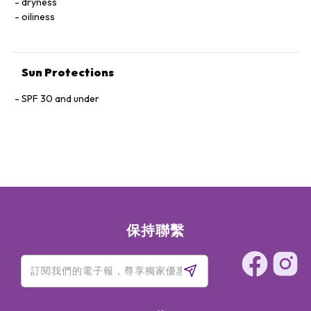
dryness
oiliness
Sun Protections
SPF 30 and under
保持聯繫