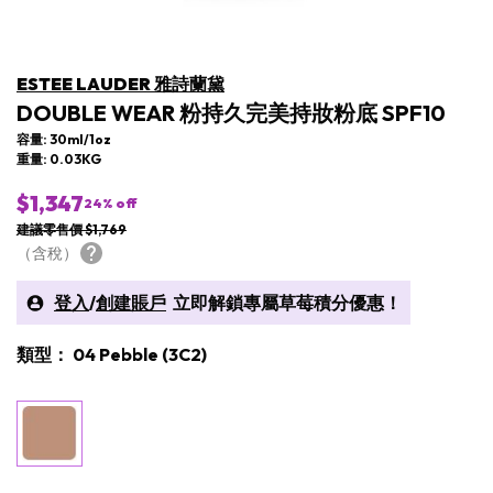
ESTEE LAUDER 雅詩蘭黛
DOUBLE WEAR 粉持久完美持妝粉底 SPF10
容量: 30ml/1oz
重量: 0.03KG
$1,347
24
% off
建議零售價 $1,769
（含稅）
登入
/
創建賬戶
立即解鎖專屬草莓積分優惠！
類型： 04 Pebble (3C2)