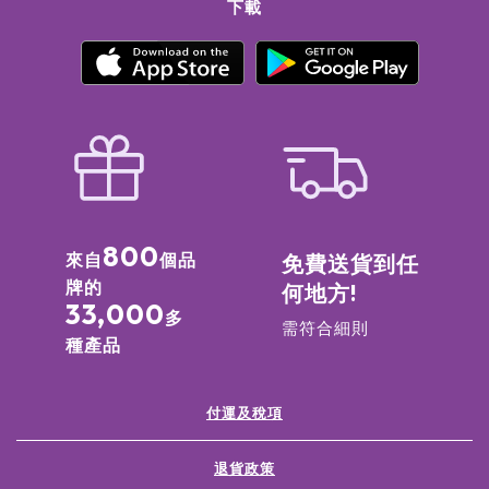
下載
800
來自
個品
免費送貨到任
牌的
何地方!
33,000
多
需符合細則
種產品
付運及稅項
退貨政策