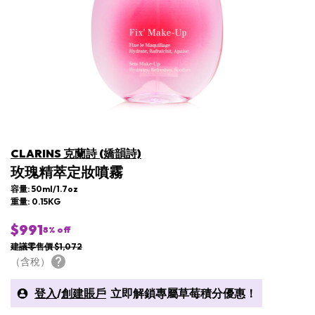
CLARINS 克蘭詩 (嬌韻詩)
玫瑰精萃定妝噴霧
容量: 50ml/1.7oz
重量: 0.15KG
$991
8
% off
建議零售價 $1,072
（含稅）
登入
/
創建賬戶
立即解鎖專屬草莓積分優惠！