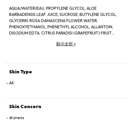
AQUA/WATER/EAU, PROPYLENE GLYCOL, ALOE
BARBADENSIS LEAF JUICE, SUCROSE, BUTYLENE GLYCOL,
GLYCERIN, ROSA DAMASCENA FLOWER WATER,
PHENOXYETHANOL, PHENETHYL ALCOHOL, ALLANTOIN,
DISODIUM EDTA, CITRUS PARADISI (GRAPEFRUIT) FRUIT
EXTRACT, SODIUM HYDROXIDE, BENZYL ALCOHOL, CITRIC
顯示全部
>
ACID, POTASSIUM SORBATE, SODIUM BENZOATE, LAPSANA
COMMUNIS FLOWER/LEAF/STEM EXTRACT, CITRONELLOL,
GERANIOL, CAMELLIA SINENSIS LEAF EXTRACT,
DEHYDROACETIC ACID
Skin Type
All
Skin Concern
dryness