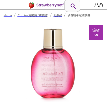
/
/
/
Home
Clarins 克蘭詩 (嬌韻詩)
化妝品
玫瑰精萃定妝噴霧
節省
8%