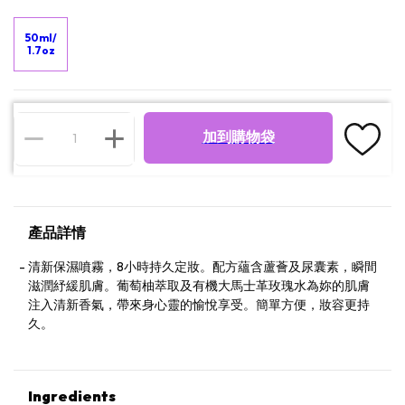
50ml/
1.7oz
加到購物袋
產品詳情
清新保濕噴霧，8小時持久定妝。配方蘊含蘆薈及尿囊素，瞬間
滋潤紓緩肌膚。葡萄柚萃取及有機大馬士革玫瑰水為妳的肌膚
注入清新香氣，帶來身心靈的愉悅享受。簡單方便，妝容更持
久。
Ingredients