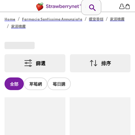
/
/
/
Home
Farmacia Santissima Annunziata
暖室香頌
家居噴霧
/
家居噴霧
篩選
排序
全部
草莓網
莓日購