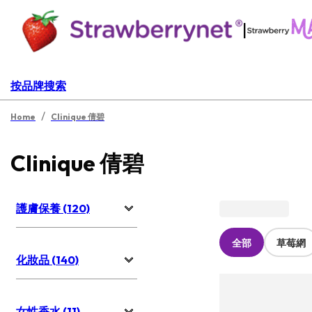
|
按品牌搜索
/
Home
Clinique 倩碧
Clinique 倩碧
護膚保養 (120)
全部
草莓網
化妝品 (140)
女性香水 (11)