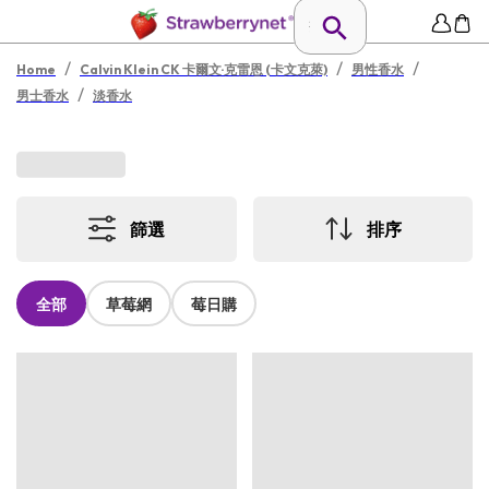
/
/
/
Home
Calvin Klein CK 卡爾文·克雷恩 (卡文克萊)
男性香水
/
男士香水
淡香水
篩選
排序
全部
草莓網
莓日購