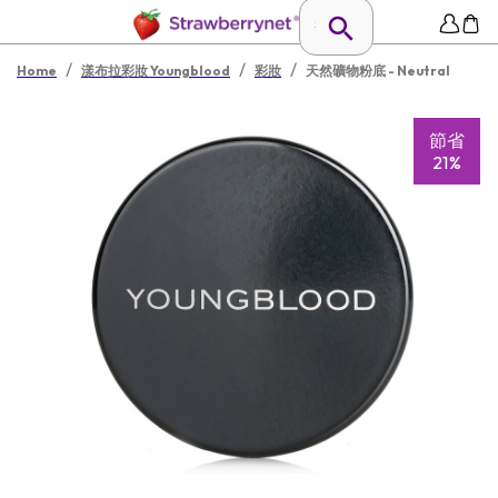
/
/
/
Home
漾布拉彩妝 Youngblood
彩妝
天然礦物粉底 - Neutral
節省
21%