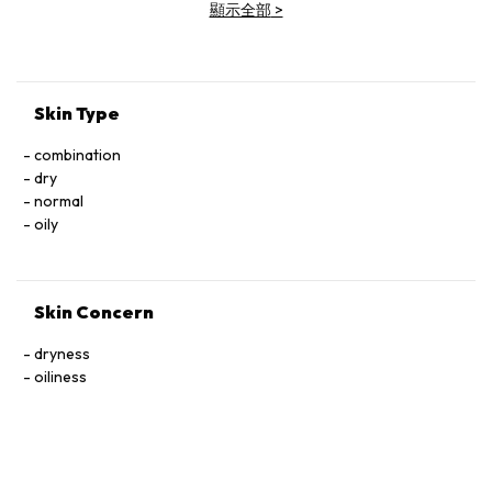
顯示全部
>
Skin Type
combination
dry
normal
oily
Skin Concern
dryness
oiliness