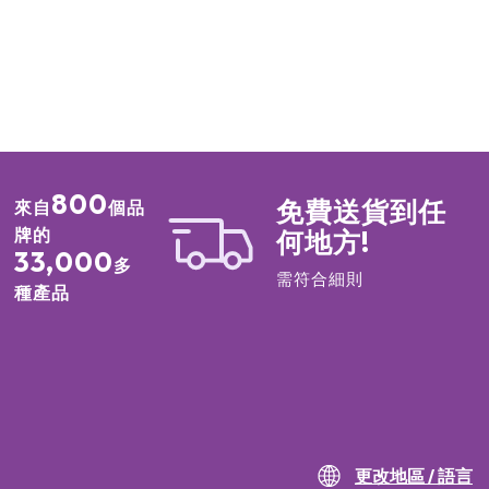
800
免費送貨到任
來自
個品
牌的
何地方!
33,000
多
需符合細則
種產品
更改地區 / 語言