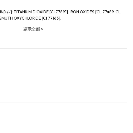
77891]. IRON OXIDES [CL 77489. CL
BISMUTH OXYCHLORIDE [CI 77163].
顯示全部
>