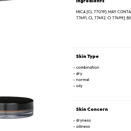
Ingredients
MICA [CL 77019]. MAY CONTAIN[+/-]: TITANIUM DIOXIDE [CI 
77491, CL 77492, CI 77499]. 
Skin Type
combination
dry
normal
oily
Skin Concern
dryness
oiliness