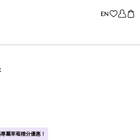
妝
專屬草莓積分優惠！