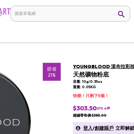
YOUNGBLOOD 漾布拉彩
節省
天然礦物粉底
21%
容量: 10g/0.35oz
重量: 0.05KG
快啲！只剩下5個！
$303.50
21
% off
建議零售價 $385.00
登入
/
創建賬戶
立即解鎖