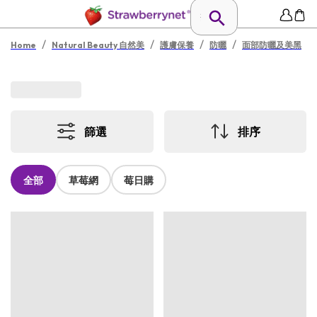
/
/
/
/
Home
Natural Beauty 自然美
護膚保養
防曬
面部防曬及美黑
篩選
排序
全部
草莓網
莓日購