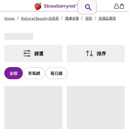
/
/
/
/
Home
Natural Beauty 自然美
護膚保養
面部
保濕及護理
篩選
排序
全部
草莓網
莓日購