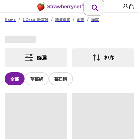
/
/
/
/
Home
L'Oreal 歐萊雅
護膚保養
面部
面膜
篩選
排序
全部
草莓網
莓日購