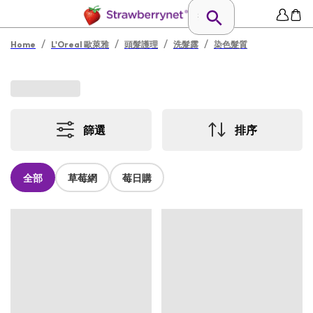
/
/
/
/
Home
L'Oreal 歐萊雅
頭髮護理
洗髮露
染色髮質
篩選
排序
全部
草莓網
莓日購