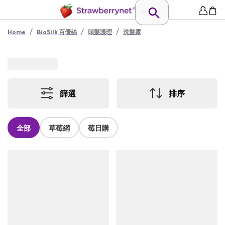
/
/
/
Home
BioSilk 百優絲
頭髮護理
洗髮露
篩選
排序
全部
草莓網
莓日購