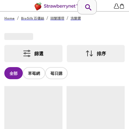
/
/
/
Home
BioSilk 百優絲
頭髮護理
洗髮露
篩選
排序
全部
草莓網
莓日購