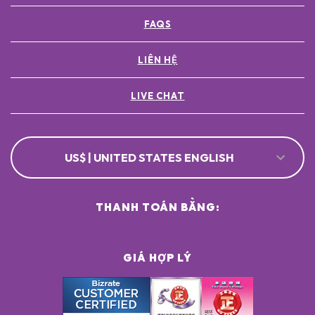
SODIUM BENZOATE ●
FAQS
POTASSIUM SORBATE ●
[+/- MAY CONTAIN
CI 77891 / TITANIUM DIOXIDE ●
LIÊN HỆ
CI 77491, CI 77492, CI 77499 / IRON OXIDES ●
LIVE CHAT
US$ | UNITED STATES ENGLISH
THANH TOÁN BẰNG:
GIÁ HỢP LÝ