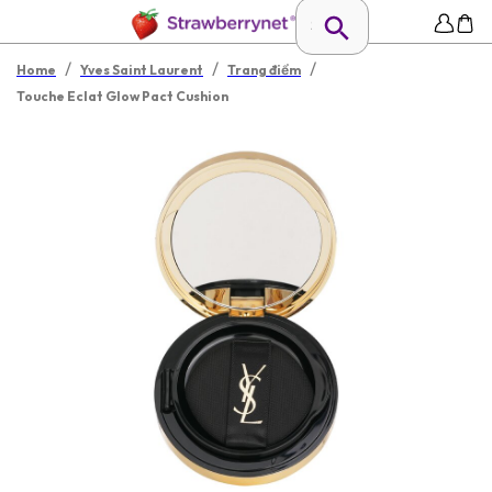
/
/
/
Home
Yves Saint Laurent
Trang điểm
Touche Eclat Glow Pact Cushion