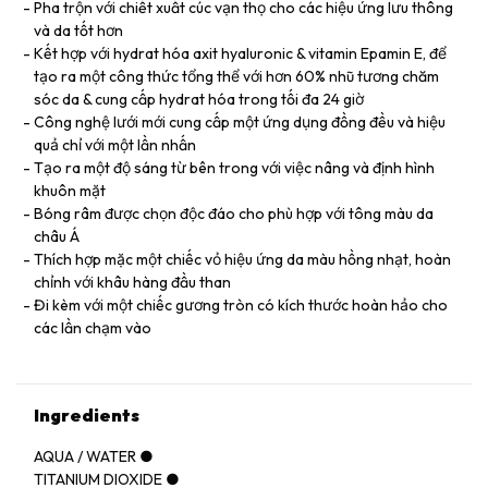
Pha trộn với chiết xuất cúc vạn thọ cho các hiệu ứng lưu thông
và da tốt hơn
Kết hợp với hydrat hóa axit hyaluronic & vitamin Epamin E, để
tạo ra một công thức tổng thể với hơn 60% nhũ tương chăm
sóc da & cung cấp hydrat hóa trong tối đa 24 giờ
Công nghệ lưới mới cung cấp một ứng dụng đồng đều và hiệu
quả chỉ với một lần nhấn
Tạo ra một độ sáng từ bên trong với việc nâng và định hình
khuôn mặt
Bóng râm được chọn độc đáo cho phù hợp với tông màu da
châu Á
Thích hợp mặc một chiếc vỏ hiệu ứng da màu hồng nhạt, hoàn
chỉnh với khâu hàng đầu than
Đi kèm với một chiếc gương tròn có kích thước hoàn hảo cho
các lần chạm vào
Ingredients
AQUA / WATER ●
TITANIUM DIOXIDE ●