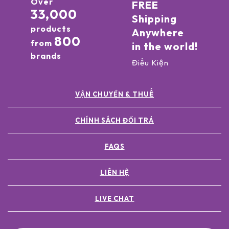
Over
FREE
33,000
Shipping
products
Anywhere
800
from
in the world!
brands
Điều Kiện
VẬN CHUYỂN & THUẾ
CHÍNH SÁCH ĐỔI TRẢ
FAQS
LIÊN HỆ
LIVE CHAT