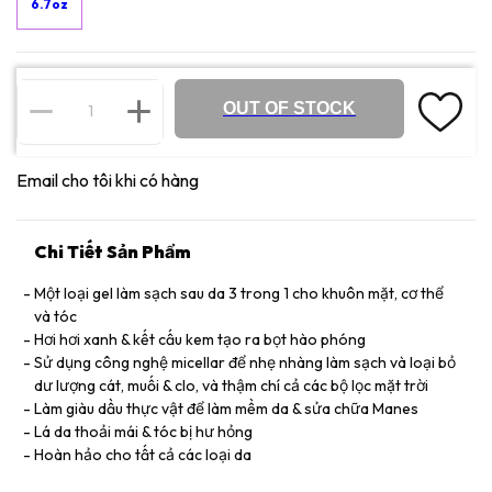
6.7oz
OUT OF STOCK
Email cho tôi khi có hàng
Chi Tiết Sản Phẩm
Một loại gel làm sạch sau da 3 trong 1 cho khuôn mặt, cơ thể
và tóc
Hơi hơi xanh & kết cấu kem tạo ra bọt hào phóng
Sử dụng công nghệ micellar để nhẹ nhàng làm sạch và loại bỏ
dư lượng cát, muối & clo, và thậm chí cả các bộ lọc mặt trời
Làm giàu dầu thực vật để làm mềm da & sửa chữa Manes
Lá da thoải mái & tóc bị hư hỏng
Hoàn hảo cho tất cả các loại da