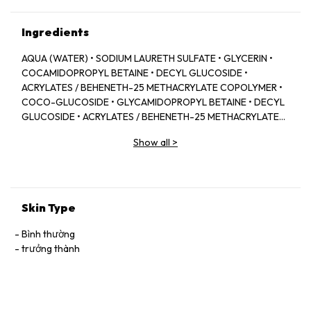
Ingredients
AQUA (WATER) • SODIUM LAURETH SULFATE • GLYCERIN •
COCAMIDOPROPYL BETAINE • DECYL GLUCOSIDE •
ACRYLATES / BEHENETH-25 METHACRYLATE COPOLYMER •
COCO-GLUCOSIDE • GLYCAMIDOPROPYL BETAINE • DECYL
GLUCOSIDE • ACRYLATES / BEHENETH-25 METHACRYLATE
COPOLYMER • COCO-GLUCOSIDE • GLYCERYL OLEATE •
Show all
>
ROSA CANIFYCOIN COOSAL EXTRACEL OLEATE • ROSA
CANAL COOSAL SPONCERYL OLEATE • ROSA CANIFY
COOSAL SPONCERYL OTRACIN EXTRACIN NTRACTA
NTRACTORATE • CATROSIFN COOSCERYL OTECERYL
OTRACEL OTRACTA (CATROSIFYL OTRACT) NTRACTAR
Skin Type
NTRACTAN OTRACTAN COOSCERYL OLE PALM GLYCERIDES
CITRATE • TOCOPHERYL ACETATE • POLYQUATERNIUM-7 •
Bình thường
HIPPOPHAE RHAMNOIDES OIL • TOCOPHEROL • HELIANTHUS
trưởng thành
ANNUUS (SUNFLOWER) SPROUT EXTRACT • PEG-40
HYDROGENATED CASTOR OIL • PEG-3 ACERNTEAPRYLATE •
CARQUONLY-COQUONLY-10 ACID-COQUONATE • PEG-3
DISTEAPIDARRY-COQUONLY-COQUONLY-10 BENZOIC ACID