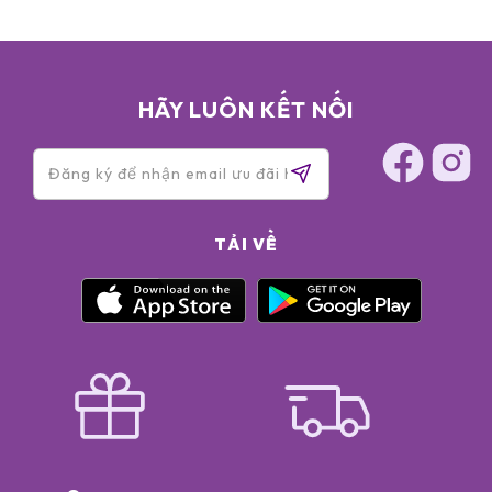
• PROPYLENE GLYCOL • SODIUM CHLORIDE • SODIUM
BENZOATE • PHENOXYETHANOL • PERFUME (FRAGRANCE) •
CI 42090 (BLUE) *
HÃY LUÔN KẾT NỐI
TẢI VỀ