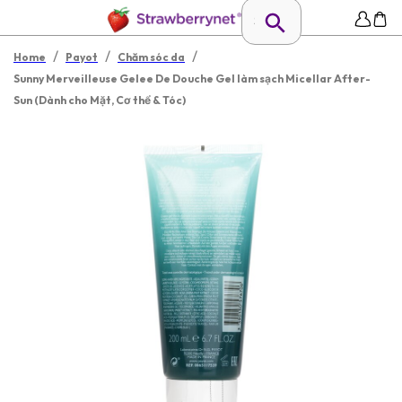
/
/
/
Home
Payot
Chăm sóc da
Sunny Merveilleuse Gelee De Douche Gel làm sạch Micellar After-
Sun (Dành cho Mặt, Cơ thể & Tóc)