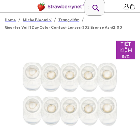
/
/
/
Home
Miche Bloomin'
Trang điểm
Quarter Veil 1 Day Color Contact Lenses (102 Bronze Ash)2.00
TIẾT
KIỆM
18%