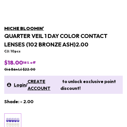
MICHE BLOOMIN'
QUARTER VEIL 1 DAY COLOR CONTACT
LENSES (102 BRONZE ASH)2.00
Cỡ: 10pcs
$18.00
18
% off
Giá Bán Lẻ $22.00
CREATE
to unlock exclusive point
Login
/
ACCOUNT
discount!
Shade: - 2.00