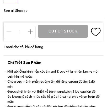
See all Shade
OUT OF STOCK
Email cho tôi khi có hàng
Chi Tiết Sản Phẩm
Một gói Ống kính tiếp xúc ẩm ướt & cực kỳ tự nhiên tạo ra một
cái nhìn mê hoặc
Chứa các thành phần dưỡng ẩm để tăng cường độ ẩm & độ
mịn
Được phát triển với thiết kế bánh sandwich 3 lớp của lớp để
áo khoác & cách ly lớp sắc tố giữa từ cả hai phía và an toàn để
mặc
Được cung cấp bởi các vật liệu phi ion để chống lại cảm giác