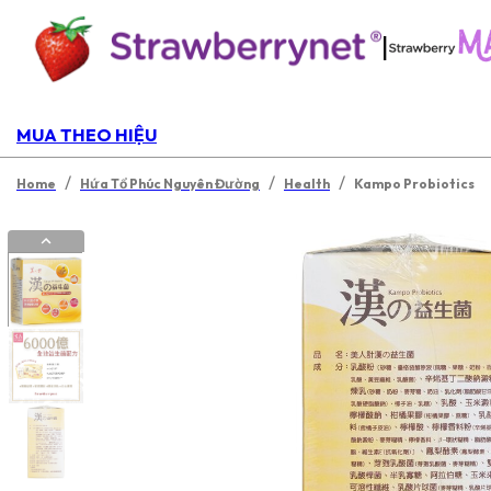
|
MUA THEO HIỆU
/
/
/
Home
Hứa Tổ Phúc Nguyên Đường
Health
Kampo Probiotics