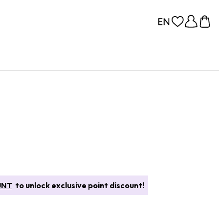
UNT
to unlock exclusive point discount!