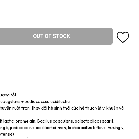
OUT OF STOCK
lượng tốt
s coagulans + pediococcus acidilactici
huyển ruột trơn, thay đổi hệ sinh thái của hệ thực vật vi khuẩn và
 lactic, bromelain, Bacillus coagulans, galactooligosacarit,
ngô, pediococcus acidilactici, men, lactobacillus bifidus, hương vị
Extensa)