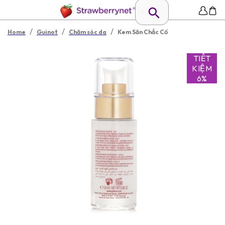
/
/
/
Home
Guinot
Chăm sóc da
Kem Săn Chắc Cổ
TIẾT
KIỆM
6%