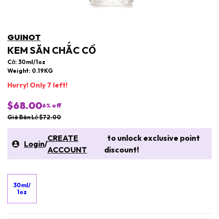
GUINOT
KEM SĂN CHẮC CỔ
Cỡ: 30ml/1oz
Weight: 0.19KG
Hurry! Only 7 left!
$68.00
6
% off
Giá Bán Lẻ $72.00
CREATE
to unlock exclusive point
Login
/
ACCOUNT
discount!
30ml/
1oz